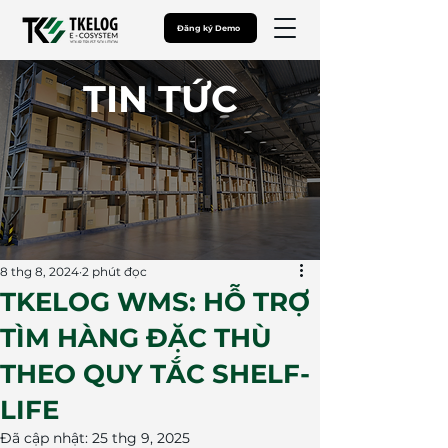
Đăng ký Demo
​TIN TỨC
8 thg 8, 2024
2 phút đọc
TKELOG WMS: HỖ TRỢ
TÌM HÀNG ĐẶC THÙ
THEO QUY TẮC SHELF-
LIFE
Đã cập nhật:
25 thg 9, 2025