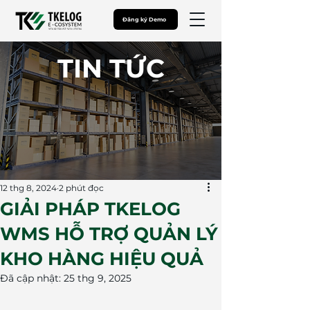
Đăng ký Demo
​TIN TỨC
12 thg 8, 2024
2 phút đọc
GIẢI PHÁP TKELOG
WMS HỖ TRỢ QUẢN LÝ
KHO HÀNG HIỆU QUẢ
Đã cập nhật:
25 thg 9, 2025