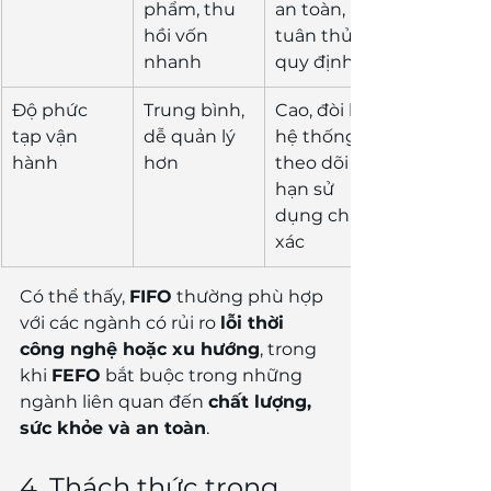
phẩm, thu 
an toàn, 
hồi vốn 
tuân thủ 
nhanh
quy định
Độ phức 
Trung bình, 
Cao, đòi hỏi 
tạp vận 
dễ quản lý 
hệ thống 
hành
hơn
theo dõi 
hạn sử 
dụng chính 
xác
Có thể thấy, 
FIFO
 thường phù hợp 
với các ngành có rủi ro 
lỗi thời 
công nghệ hoặc xu hướng
, trong 
khi 
FEFO
 bắt buộc trong những 
ngành liên quan đến 
chất lượng, 
sức khỏe và an toàn
.
4. Thách thức trong 