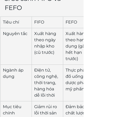
FEFO
Tiêu chí
FIFO
FEFO
Nguyên tắc
Xuất hàng 
Xuất hàng 
theo ngày 
theo hạn sử 
nhập kho 
dụng (gần 
(cũ trước)
hết hạn 
trước)
Ngành áp 
Điện tử, 
Thực phẩm, 
dụng
công nghệ, 
đồ uống, 
thời trang, 
dược phẩm, 
hàng hóa 
mỹ phẩm
dễ lỗi thời
Mục tiêu 
Giảm rủi ro 
Đảm bảo 
chính
lỗi thời sản 
chất lượng, 