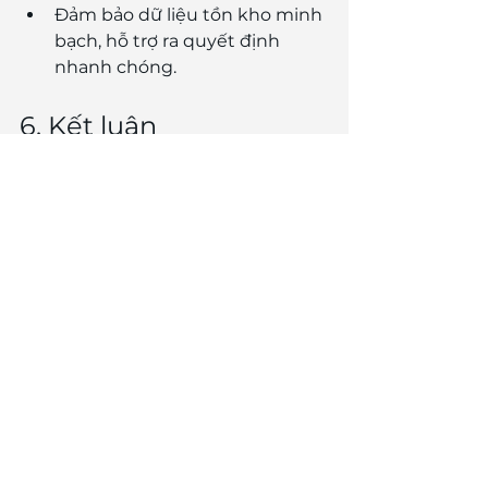
Đảm bảo dữ liệu tồn kho minh 
bạch, hỗ trợ ra quyết định 
nhanh chóng.
6. Kết luận
FIFO
 và 
FEFO
 là hai nguyên tắc 
quản lý tồn kho cốt lõi mà bất kỳ 
doanh nghiệp nào cũng cần nắm 
vững.
FIFO giúp doanh nghiệp 
giảm 
rủi ro lỗi thời, tối ưu dòng 
tiền
.
FEFO đảm bảo 
an toàn, chất 
lượng sản phẩm và tuân thủ 
quy định
.
Tùy vào đặc thù ngành hàng, 
doanh nghiệp có thể lựa chọn 