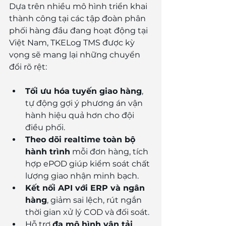
Dựa trên nhiều mô hình triển khai 
thành công tại các tập đoàn phân 
phối hàng đầu đang hoạt động tại 
Việt Nam, TKELog TMS được kỳ 
vọng sẽ mang lại những chuyển 
đổi rõ rệt:
Tối ưu hóa tuyến giao hàng
, 
tự động gợi ý phương án vận 
hành hiệu quả hơn cho đội 
điều phối.
Theo dõi realtime toàn bộ 
hành trình
 mỗi đơn hàng, tích 
hợp ePOD giúp kiểm soát chất 
lượng giao nhận minh bạch.
Kết nối API với ERP và ngân 
hàng
, giảm sai lệch, rút ngắn 
thời gian xử lý COD và đối soát.
Hỗ trợ 
đa mô hình vận tải 