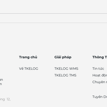
✨ Bước chân 144 trong
Khi 
hành trình 300 bước
pháp
chân WMS, TMS. ✨
kho
Trang chủ
Giải pháp
​Thông T
Về TKELOG
​TKELOG WMS
Tin tức
​TKELOG TMS
Hoạt độ
ận
Chuyên
ệm
Tuyển D
ng 12,