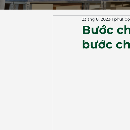
23 thg 8, 2023
1 phút đ
Bước ch
bước c