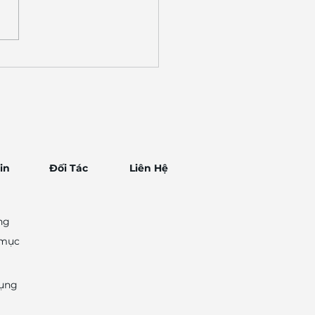
chuỗi bán lẻ chọn giải
 Việt để vận hành
 thông minh
in
​Đối Tác
Liên Hệ
ng
 mục
ụng