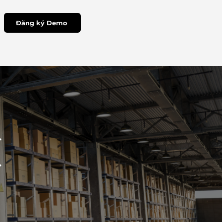
Đăng ký Demo
C