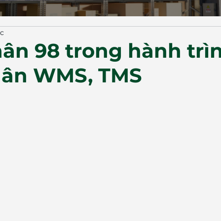
ọc
ân 98 trong hành trì
hân WMS, TMS