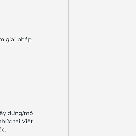
m giải pháp 
 xây dựng/mỏ 
hức tại Việt 
ác.