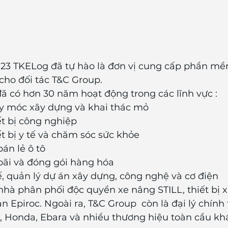
023 TKELog đã tự hào là đơn vị cung cấp phần mề
ho đối tác T&C Group.
đã có hơn 30 năm hoạt động trong các lĩnh vực :
y móc xây dựng và khai thác mỏ
ết bị công nghiệp
t bị y tế và chăm sóc sức khỏe
án lẻ ô tô
bãi và đóng gói hàng hóa
ế, quản lý dự án xây dựng, công nghệ và cơ điện
 nhà phân phối độc quyền xe nâng STILL, thiết bị
 Epiroc. Ngoài ra, T&C Group  còn là đại lý chính t
Honda, Ebara và nhiều thương hiệu toàn cầu kh