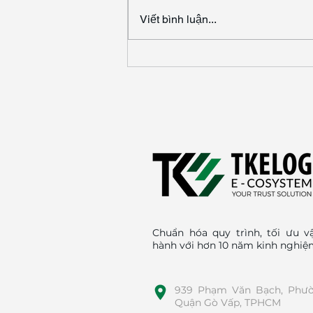
Viết bình luận...
✨ Bước chân thứ 145
trong hành trình 300
bước WMS – TMS của
TKSolution! ✨
Chuẩn hóa quy trình, tối ưu v
hành với hơn 10 năm kinh nghi
939 Phạm Văn Bạch, Phườ
Quận Gò Vấp, TPHCM