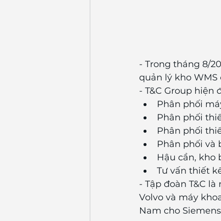
- Trong tháng 8/2
quản lý kho WMS c
- T&C Group hiện 
Phân phối má
Phân phối thi
Phân phối thiế
Phân phối và b
Hậu cần, kho 
Tư vấn thiết k
- Tập đoàn T&C là
Volvo và máy khoan
Nam cho Siemens, 