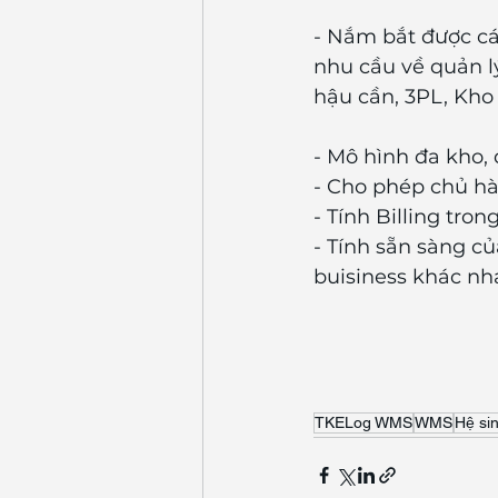
- Nắm bắt được cá
nhu cầu về quản l
hậu cần, 3PL, Kho
- Mô hình đa kho,
- Cho phép chủ hà
- Tính Billing tro
- Tính sẵn sàng c
buisiness khác nh
TKELog WMS
WMS
Hệ si