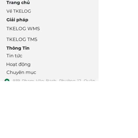
Trang chủ
Về TKELOG
Giải pháp
​TKELOG WMS
​TKELOG TMS
​Thông Tin
Tin tức
Hoạt động
Chuyên mục
939 Phạm Văn Bạch, Phường 12, Quận
Gò Vấp, TPHCM
info@tks.com.vn
0909 221 013
(Mr. Tiên)
Tuyển Dụng
​Đối Tác
Liên Hệ