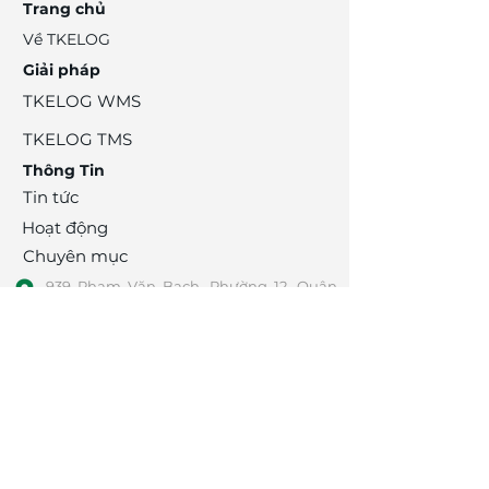
Trang chủ
Về TKELOG
Giải pháp
​TKELOG WMS
​TKELOG TMS
​Thông Tin
Tin tức
Hoạt động
Chuyên mục
939 Phạm Văn Bạch, Phường 12, Quận
Gò Vấp, TPHCM
info@tks.com.vn
0909 221 013
(Mr. Tiên)
Tuyển Dụng
​Đối Tác
Liên Hệ