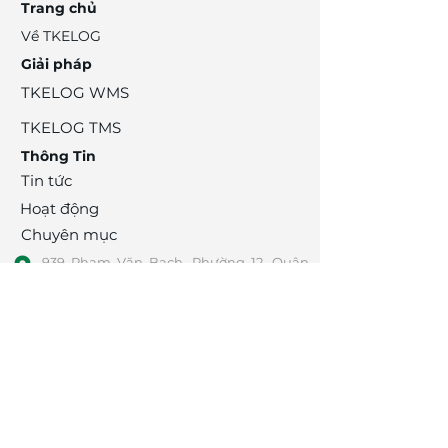
Trang chủ
Về TKELOG
Giải pháp
​TKELOG WMS
​TKELOG TMS
​Thông Tin
Tin tức
Hoạt động
Chuyên mục
939 Phạm Văn Bạch, Phường 12, Quận
Gò Vấp, TPHCM
info@tks.com.vn
0909 221 013
(Mr. Tiên)
Tuyển Dụng
​Đối Tác
Liên Hệ